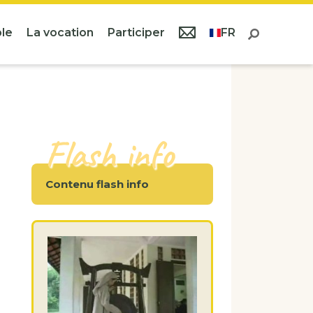
le
La vocation
Participer
FR
Flash info
Contenu flash info