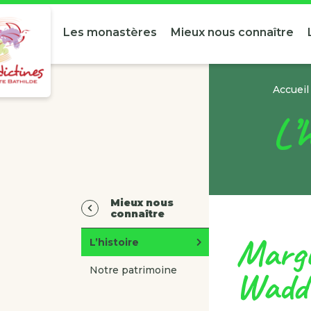
Les monastères
Mieux nous connaître
Accueil
L’
Mieux nous
connaître
Margu
L’histoire
Waddi
Notre patrimoine