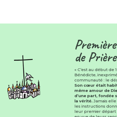
Première
de Prière
« C’est au début de 
Bénédicte, inexprimé 
communauté : le dési
Son cœur était habit
même amour de Dieu.
d’une part, fondée s
la vérité.
Jamais elle 
les instructions do
leur premier départ
en vue de leurs renc