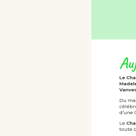
Auj
Le Cha
Madele
Vanves
Du mar
célébr
d’une C
Le
Cha
toute 