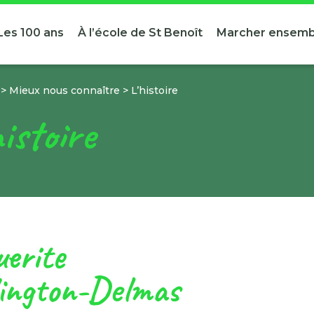
Les 100 ans
À l’école de St Benoît
Marcher ensemb
>
Mieux nous connaître
>
L’histoire
histoire
erite
ngton-Delmas