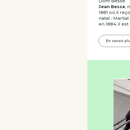
Dom Besse.
Jean Besse
, 
1881 où il reç
natal : Martial
en 1884, il es
En savoir pl