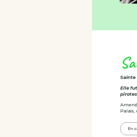
Sa
Sainte 
Elle fu
pirates
Amenée
Palais,
En s