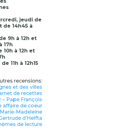
des
nes
rcredi, jeudi de
t de 14h45 à
de 9h à 12h et
à 17h
 10h à 12h et
7h
de 11h à 12h15
utres recensions:
nes et des villes
arnet de recettes
ir – Pape François
e affaire de coeur
e Marie-Madeleine
 Gertrude d’Helfta
thèmes de lecture