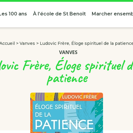
Les 100 ans
À l’école de St Benoît
Marcher ensemb
Accueil
>
Vanves
>
Ludovic Frère, Éloge spirituel de la patienc
VANVES
ovic Frère, Éloge spirituel d
patience