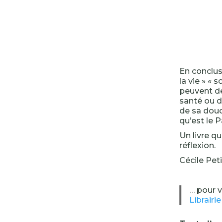
En conclusi
la vie » « 
peuvent de
santé ou d
de sa douce
qu’est le Pa
Un livre q
réflexion.
Cécile Peti
… pour 
Librairi