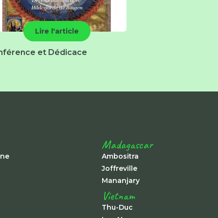
Lire l'article
nférence et Dédicace
Madagascar
ine
Ambositra
Joffreville
Mananjary
Vietnam
Thu-Duc