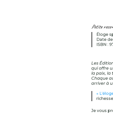
Petite rece
Éloge sp
Date de 
ISBN : 9
Les Éditio
qui offre u
la paix, la
Chaque aut
arriver à 
« L’élog
richesse
Je vous pr