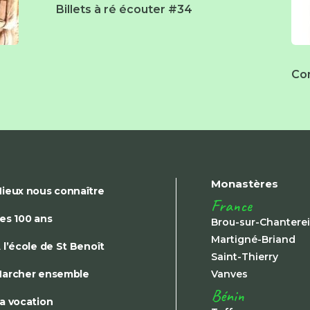
Billets à ré écouter #34
Co
Monastères
ieux nous connaître
France
es 100 ans
Brou-sur-Chantere
Martigné-Briand
 l’école de St Benoît
Saint-Thierry
archer ensemble
Vanves
Bénin
a vocation