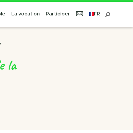
le
La vocation
Participer
FR
e
e la