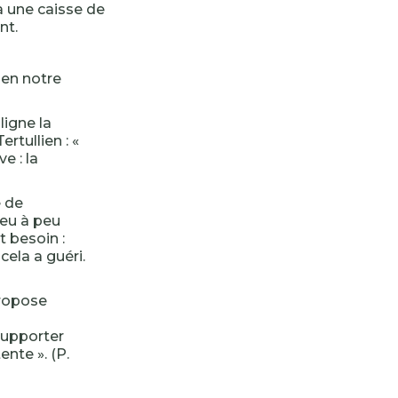
à une caisse de
nt.
en notre
igne la
rtullien : «
e : la
e de
peu à peu
t besoin :
cela a guéri.
propose
supporter
ente ». (P.