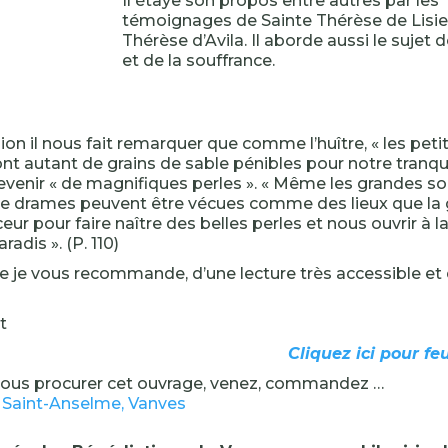
Il étaye son propos entre autres par les
témoignages de Sainte Thérèse de Lisie
Thérèse d’Avila. Il aborde aussi le sujet 
et de la souffrance.
on il nous fait remarquer que comme l’huître, « les petit
sont autant de grains de sable pénibles pour notre tranquil
venir « de magnifiques perles ». « Même les grandes so
e drames peuvent être vécues comme des lieux que la 
ur pour faire naître des belles perles et nous ouvrir à la
radis ». (P. 110)
ue je vous recommande, d’une lecture très accessible et 
t
Cliquez ici pour feu
vous procurer cet ouvrage, venez, commandez …
e Saint-Anselme, Vanves