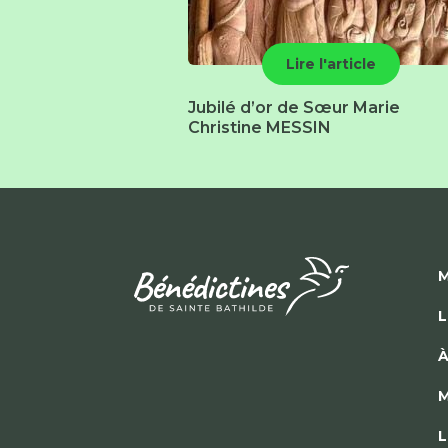
Lire l'article
Jubilé d’or de Sœur Marie
Christine MESSIN
M
L
À
M
L