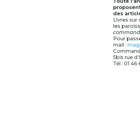
Toute l’a
proposent
des articl
Livres sur
les paroiss
commandes 
Pour pass
mail :
maga
Commandes
5bis rue d
Tél : 01 46