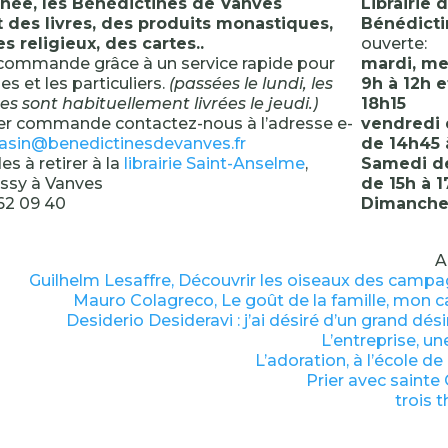
nnée, les Bénédictines de Vanves
Librairie 
 des livres, des produits monastiques,
Bénédicti
es religieux, des cartes..
ouverte:
 commande grâce à un service rapide pour
mardi, me
es et les particuliers.
(passées le lundi, les
9h à 12h e
sont habituellement livrées le jeudi.)
18h15
er commande contactez-nous à l’adresse e-
vendredi 
sin@benedictinesdevanves.fr
de 14h45 
 à retirer à la
librairie Saint-Anselme
,
Samedi de
’Issy à Vanves
de 15h à 1
 62 09 40
Dimanche 
A
Guilhelm Lesaffre, Découvrir les oiseaux des campag
Mauro Colagreco, Le goût de la famille, mon c
Desiderio Desideravi : j’ai désiré d’un grand dés
L’entreprise, un
L’adoration, à l’école d
Prier avec sainte
trois 