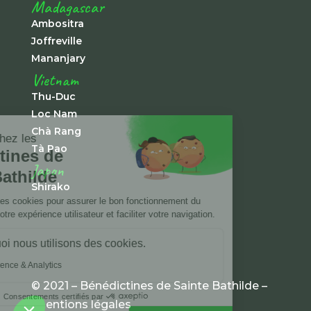
Madagascar
Ambositra
Joffreville
Mananjary
Vietnam
Thu-Duc
Loc Nam
Chà Rang
Tà Pao
Japon
Shirako
© 2021 – Bénédictines de Sainte Bathilde –
mentions légales