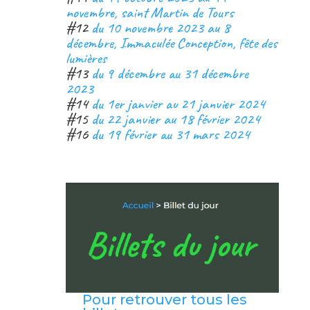
novembre, saint Martin de Tours
#12
du 10 novembre 2023 au 8
décembre, Immaculée Conception, fête des
lumières
#13
du 9 décembre au 31 décembre
2023
#14
du 1er janvier au 21 janvier 2024
#15
du 22 janvier au 18 février 2024
#16
du 19 février au 31 mars 2024
Pour retrouver tous les