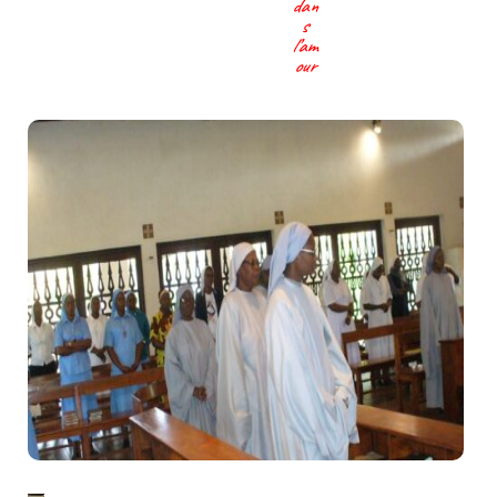
dan
s
l’am
our