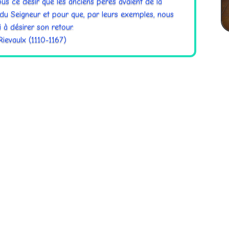
us ce désir que les anciens pères avaient de la
du Seigneur et pour que, par leurs exemples, nous
 à désirer son retour.
Rievaulx (1110-1167)