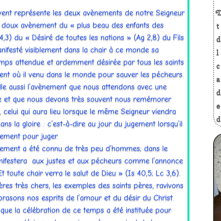
vent représente les deux avènements de notre Seigneur
ès doux avènement du « plus beau des enfants des
3) du « Désiré de toutes les nations » (Ag 2,8) du Fils
nifesté visiblement dans la chair à ce monde sa
mps attendue et ardemment désirée par tous les saints
ent où il venu dans le monde pour sauver les pécheurs.
le aussi l’avènement que nous attendons avec une
 et que nous devons très souvent nous remémorer
 celui qui aura lieu lorsque le même Seigneur viendra
ns la gloire : c’est-à-dire au jour du jugement lorsqu’il
tement pour juger.
ement a été connu de très peu d’hommes; dans le
anifestera aux justes et aux pécheurs comme l’annonce
t toute chair verra le salut de Dieu » (Is 40,5; Lc 3,6).
ères très chers, les exemples des saints pères, ravivons
brasons nos esprits de l’amour et du désir du Christ.
que la célébration de ce temps a été instituée pour