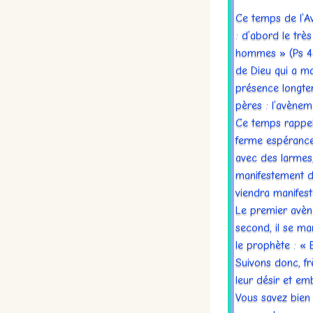
Ce temps de l’A
: d’abord le tr
hommes » (Ps 44,
de Dieu qui a ma
présence longte
pères : l’avènem
Ce temps rappel
ferme espérance
avec des larmes,
manifestement da
viendra manifes
Le premier avèn
second, il se m
le prophète : « E
Suivons donc, fr
leur désir et em
Vous savez bien 