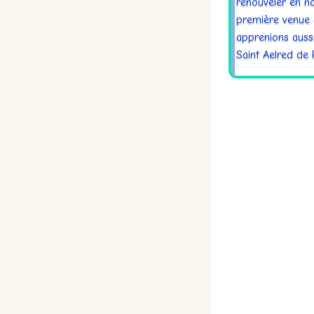
renouveler en no
première venue 
apprenions aussi
Saint Aelred de 