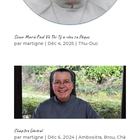
Soeur Marie Paul Vũ Thi Tý a vécu sa Pâque
par
martigne
|
Déc 4, 2025
|
Thu-Duc
Chapitre Général
par
martigne
|
Déc 6, 2024
|
Ambositra
,
Brou
,
Chà