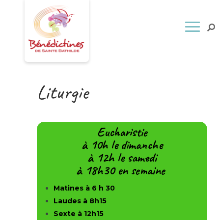
Liturgie
Eucharistie
à 10h le dimanche
à 12h le samedi
à 18h30 en semaine
Matines à 6 h 30
Laudes à 8h15
Sexte à 12h15