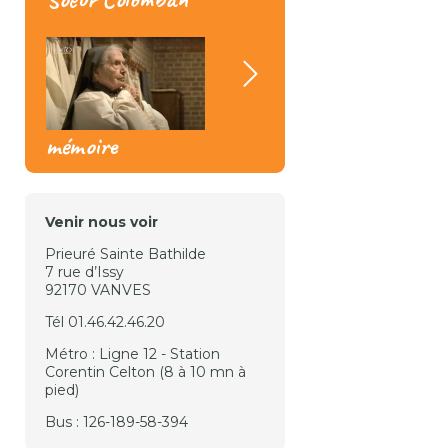
mémoire
Venir nous voir
Prieuré Sainte Bathilde
7 rue d’Issy
92170 VANVES
Tél 01.46.42.46.20
Métro : Ligne 12 - Station
Corentin Celton (8 à 10 mn à
pied)
Bus : 126-189-58-394