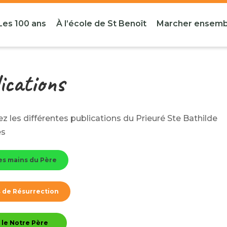
Les 100 ans
À l’école de St Benoît
Marcher ensemb
ications
z les différentes publications du Prieuré Ste Bathilde
es
es mains du Père
s de Résurrection
 le Notre Père