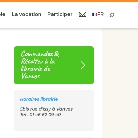
le
La vocation
Participer
FR
Commandez &
Récoltez à la
librairie de
Vanves
Horaires librairie
5bis rue d’Issy à Vanves
Tél : 01 46 62 09 40