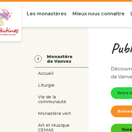
Les monastères
Mieux nous connaître
Publ
Monastère
de Vanves
Découvre
Accueil
de Vanv
Liturgie
Entre l
Vie de la
communauté
Braise
Monastère vert
Art et Musique
Vivre
CEMAS