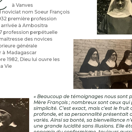
à Vanves
31 noviciat nom Soeur François
 1932 première profession
4 arrivée à Ambositra
37 profession perpétuelle
maîtresse des novices
prieure générale
ur à Madagascar
e 1982, Dieu lui ouvre les
la Vie
« Beaucoup de témoignages nous sont p
Mère François ; nombreux sont ceux qui 
simplicité. C’est exact, mais c’est le fruit
profonde, et sa personnalité présentait 
variés. Ainsi sa bonté, sa bienveillance n
une grande lucidité sans illusions. Elle é
ennemie du conformisme, toujours aussi 