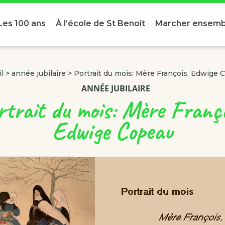
Les 100 ans
À l’école de St Benoît
Marcher ensemb
l
>
année jubilaire
>
Portrait du mois: Mère François, Edwige 
ANNÉE JUBILAIRE
rtrait du mois: Mère Franço
Edwige Copeau