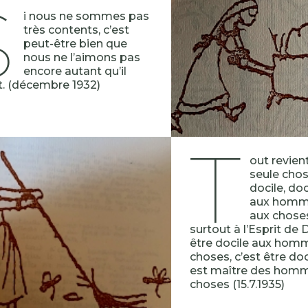
S
i nous ne sommes pas
très contents, c’est
peut-être bien que
nous ne l’aimons pas
encore autant qu’il
t. (décembre 1932)
t
out revien
seule chose
docile, doc
aux homme
aux choses
surtout à l’Esprit de 
être docile aux hom
choses, c’est être doc
est maître des homm
choses (15.7.1935)