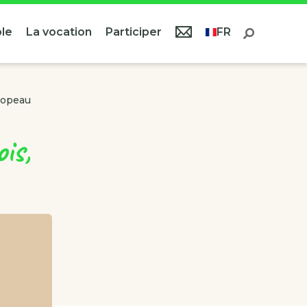
le
La vocation
Participer
FR
Copeau
is,