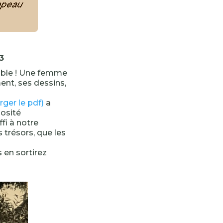
3
ible ! Une femme
nt, ses dessins,
rger le pdf)
a
iosité
fi à notre
 trésors, que les
 en sortirez