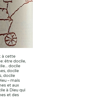
t à cette
: être docile,
ile… docile
s, docile
, docile
Dieu – mais
mes et aux
ile à Dieu qui
es et des