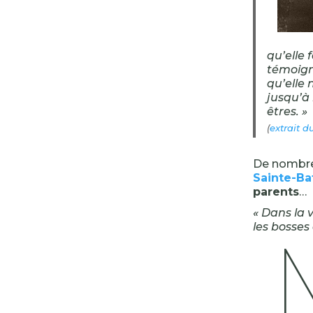
qu’elle 
témoign
qu’elle 
jusqu’à
êtres. »
(
extrait d
De nombre
Sainte-Ba
parents
…
« Dans la 
les bosses 