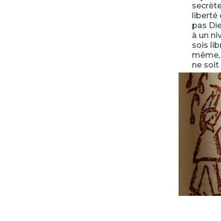
secrèt
liberté
pas Di
à un ni
sois lib
même, e
ne soit