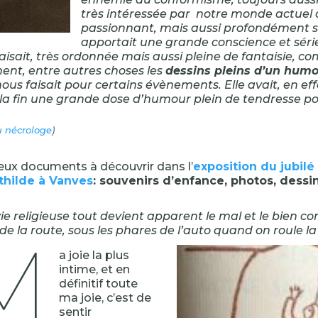
très intéressée par notre monde actuel q
passionnant, mais aussi profondément s
apportait une grande conscience et séri
faisait, très ordonnée mais aussi pleine de fantaisie, 
ent, entre autres choses les
dessins pleins d’un humo
nous faisait pour certains évènements. Elle avait, en ef
 la fin une grande dose d’humour plein de tendresse po
u nécrologe
)
ux documents à découvrir dans l’
exposition du jubil
thilde à Vanves
: souvenirs d’enfance, photos, dessin
vie religieuse tout devient apparent le mal et le bien c
de la route, sous les phares de l’auto quand on roule la n
M
a joie la plus
intime, et en
définitif toute
ma joie, c’est de
sentir