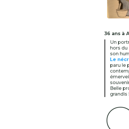
36 ans à 
Un port
hors du
son hum
Le nécr
paru le 
contempo
émerveil
souvenir
Belle p
grandis 