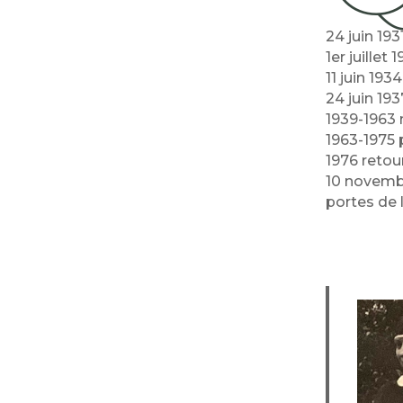
24 juin 19
1er juillet
11 juin 193
24 juin 19
1939-1963 
1963-1975 
1976 reto
10 novembr
portes de 