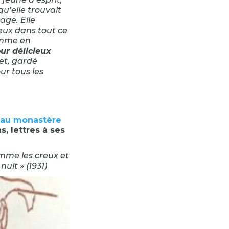
u’elle trouvait
age. Elle
eux dans tout ce
comme en
ur délicieux
fet, gardé
ur tous les
é au monastère
s, lettres à ses
omme les creux et
uit » (1931)