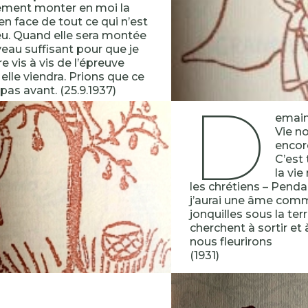
ement monter en moi la
 en face de tout ce qui n’est
eu. Quand elle sera montée
veau suffisant pour que je
re vis à vis de l’épreuve
lle viendra. Prions que ce
 pas avant. (25.9.1937)
D
emain
Vie no
encor
C’est
la vie
les chrétiens – Pend
j’aurai une âme com
jonquilles sous la ter
cherchent à sortir et
nous fleurirons
(1931)