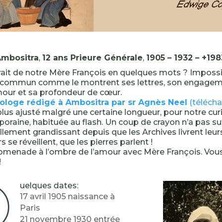
Ambositra
,
12 ans Prieure Générale
,
1905 – 1932 – +198
rait de notre Mère François en quelques mots ? Imposs
 commun comme le montrent ses lettres, son engageme
our et sa profondeur de cœur.
ologe rédigé à Ambositra par sr Agnès Neel
(télécha
plus ajusté malgré une certaine longueur, pour notre cur
raine, habituée au flash. Un coup de crayon n’a pas suf
lement grandissant depuis que les Archives livrent leurs
s se réveillent, que les pierres parlent !
romenade à l’ombre de l’amour avec Mère François. Vous
!
Q
uelques dates:
17 avril 1905 naissance à
Paris
21 novembre 1930 entrée