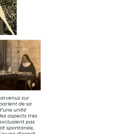
arvenus sur
parlent de sa
 d’une unité
des aspects très
’excluaient pas
tait spontanée,
jeune d’esprit,