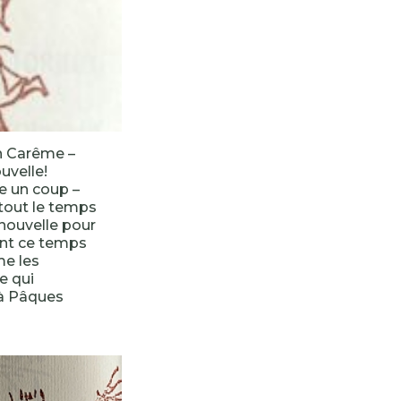
 Carême –
uvelle!
e un coup –
 tout le temps
 nouvelle pour
ant ce temps
me les
re qui
 à Pâques