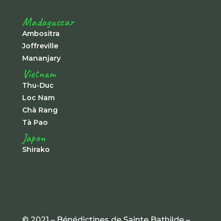
Madagascar
Ambositra
Joffreville
Mananjary
Vietnam
Thu-Duc
Loc Nam
Chà Rang
Tà Pao
Japon
Shirako
© 2021 – Bénédictines de Sainte Bathilde –