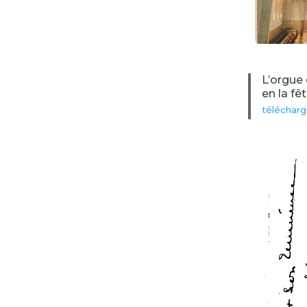
L’orgue 
en la fê
télécharge