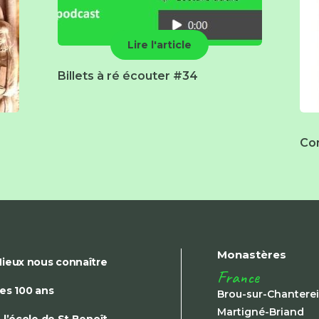
Lire l'article
Billets à ré écouter #34
Co
Monastères
ieux nous connaître
France
es 100 ans
Brou-sur-Chantere
Martigné-Briand