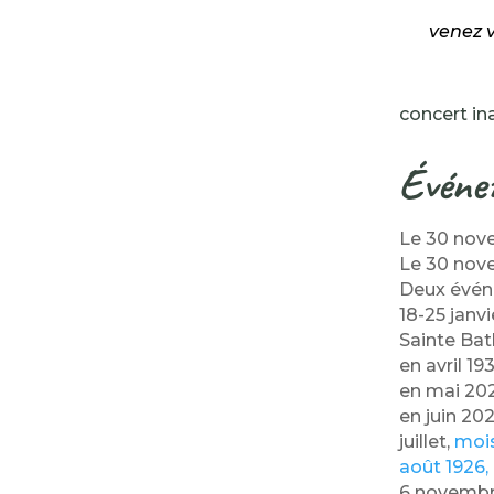
venez v
concert ina
Événem
Le 30 nov
Le 30 nov
Deux évé
18-25 janvi
Sainte Bat
en avril 19
en mai 20
en juin 20
juillet,
mois
août 1926,
6 novembr