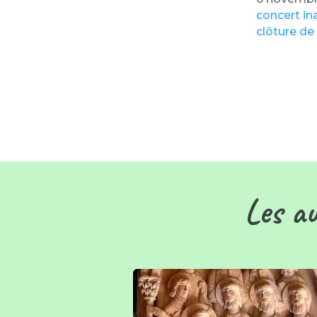
concert i
clôture de 
Les au