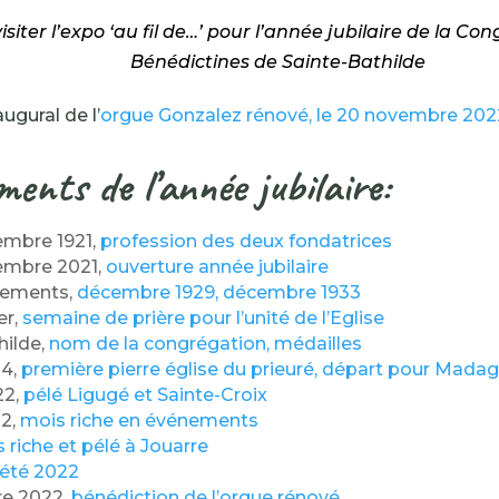
isiter l’expo ‘au fil de…’ pour l’année jubilaire de la Co
Bénédictines de Sainte-Bathilde
ugural de l’
orgue Gonzalez rénové, le 20 novembre 202
ents de l’année jubilaire:
embre 1921,
profession des deux fondatrices
embre 2021,
ouverture année jubilaire
nements,
décembre 1929, décembre 1933
er,
semaine de prière pour l’unité de l’Eglise
hilde,
nom de la congrégation, médailles
34,
première pierre église du prieuré, départ pour Mada
22,
pélé Ligugé et Sainte-Croix
22,
mois riche en événements
 riche et pélé à Jouarre
 été 2022
e 2022,
bénédiction de l’orgue rénové