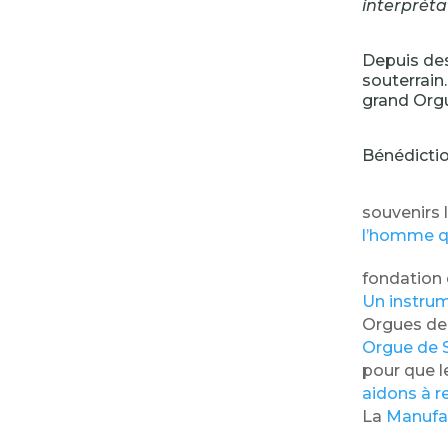
interpréta
Depuis des 
souterrain.
grand Orgu
Bénédicti
souvenirs l
l’homme qu
fondation
Un instrum
Orgues de
Orgue de S
pour que l
aidons à r
La
Manufa