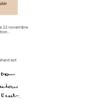
 le 22 novembre
ation…
uhard est