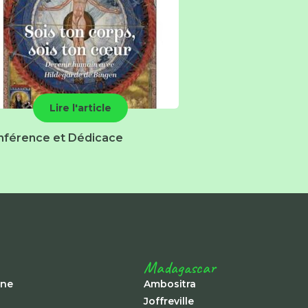
Lire l'article
nférence et Dédicace
Madagascar
ine
Ambositra
Joffreville