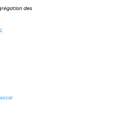
ngrégation des
2
gascar