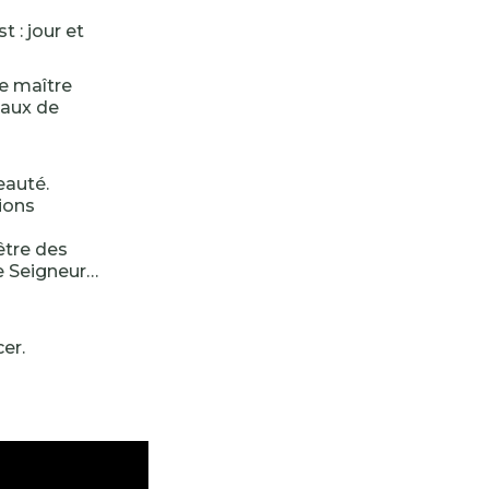
t : jour et
le maître
eaux de
eauté.
sions
être des
le Seigneur…
cer.