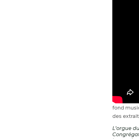
fond music
des extrai
L’orgue du
Congrégati