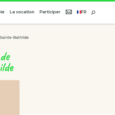
le
La vocation
Participer
FR
Sainte-Bathilde
 de
ilde