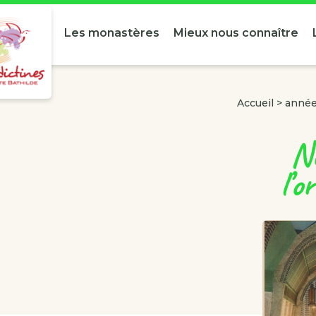
Les monastères
Mieux nous connaître
Accueil
>
année 
No
l’o